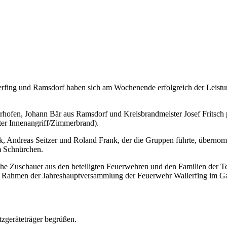
erfing und Ramsdorf haben sich am Wochenende erfolgreich der Leist
rhofen, Johann Bär aus Ramsdorf und Kreisbrandmeister Josef Fritsch 
ter Innenangriff/Zimmerbrand).
k, Andreas Seitzer und Roland Frank, der die Gruppen führte, überno
am Schnürchen.
che Zuschauer aus den beteiligten Feuerwehren und den Familien der T
 Rahmen der Jahreshauptversammlung der Feuerwehr Wallerfing im Ga
zgeräteträger begrüßen.