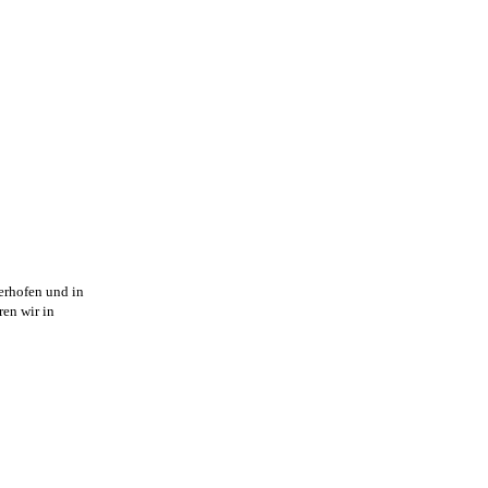
erhofen und in
en wir in