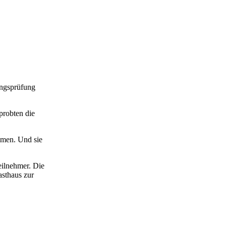
ungsprüfung
probten die
mmen. Und sie
eilnehmer. Die
sthaus zur