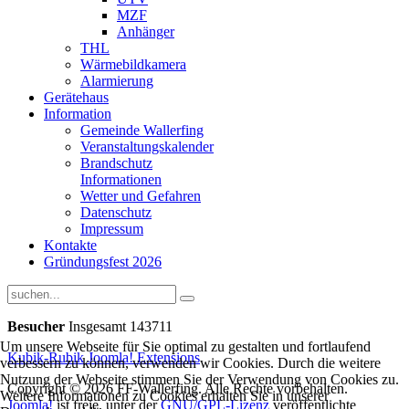
MZF
Anhänger
THL
Wärmebildkamera
Alarmierung
Gerätehaus
Information
Gemeinde Wallerfing
Veranstaltungskalender
Brandschutz
Informationen
Wetter und Gefahren
Datenschutz
Impressum
Kontakte
Gründungsfest 2026
Besucher
Insgesamt 143711
Um unsere Webseite für Sie optimal zu gestalten und fortlaufend
Kubik-Rubik Joomla! Extensions
verbessern zu können, verwenden wir Cookies. Durch die weitere
Nutzung der Webseite stimmen Sie der Verwendung von Cookies zu.
Copyright © 2026 FF-Wallerfing. Alle Rechte vorbehalten.
Weitere Informationen zu Cookies erhalten Sie in unserer
Joomla!
ist freie, unter der
GNU/GPL-Lizenz
veröffentlichte